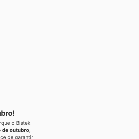
ubro!
rque o Bistek
6 de outubro
,
ce de garantir