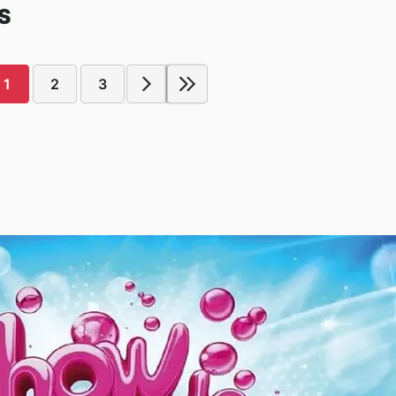
S
1
2
3