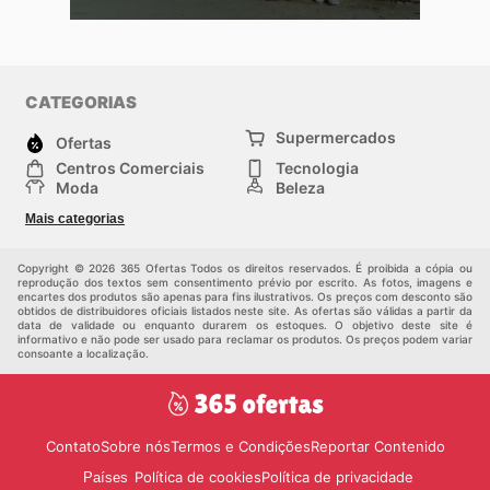
CATEGORIAS
Supermercados
Ofertas
Centros Comerciais
Tecnologia
Moda
Beleza
Esportes
Casa
Mais categorias
Construção e jardinagem
Infantil
Veículos
Outros
Copyright © 2026 365 Ofertas Todos os direitos reservados. É proibida a cópia ou
reprodução dos textos sem consentimento prévio por escrito. As fotos, imagens e
encartes dos produtos são apenas para fins ilustrativos. Os preços com desconto são
obtidos de distribuidores oficiais listados neste site. As ofertas são válidas a partir da
data de validade ou enquanto durarem os estoques. O objetivo deste site é
informativo e não pode ser usado para reclamar os produtos. Os preços podem variar
consoante a localização.
Contato
Sobre nós
Termos e Condições
Reportar Contenido
Política de cookies
Política de privacidade
Países