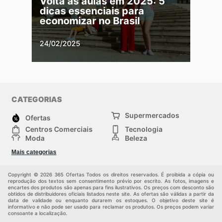
Volta às aulas em 2025: 5
dicas essenciais para
economizar no Brasil
24/02/2025
CATEGORIAS
Supermercados
Ofertas
Centros Comerciais
Tecnologia
Moda
Beleza
Esportes
Casa
Mais categorias
Construção e jardinagem
Infantil
Veículos
Outros
Copyright © 2026 365 Ofertas Todos os direitos reservados. É proibida a cópia ou
reprodução dos textos sem consentimento prévio por escrito. As fotos, imagens e
encartes dos produtos são apenas para fins ilustrativos. Os preços com desconto são
obtidos de distribuidores oficiais listados neste site. As ofertas são válidas a partir da
data de validade ou enquanto durarem os estoques. O objetivo deste site é
informativo e não pode ser usado para reclamar os produtos. Os preços podem variar
consoante a localização.