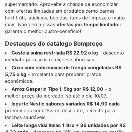
supermercado. Aproveite a chance de economizar
com ofertas limitadas em produtos como carnes,
hortifrúti, laticínios, bebidas, itens de limpeza e muito
mais. Não perca essas
ofertas por tempo limitado
e
garanta o melhor custo-benefício!
Destaques do catálogo Bompreço
Costela suína resfriada R$ 22,92 o kg
– desconto
imediato para suas refeições saborosas.
Coxa com sobrecoxas de frango congeladas R$
5,75 o kg
– excelente para preparar pratos
econômicos.
Arroz Gasparin Tipo 1, 5kg por R$ 12,90
– o
melhor preço do mercado, só até o dia 10/07.
Iogurte Nestlé sabores variados R$ 14,90 cada
–
promovidos com 15% de desconto, perfeito para
lanches saudáveis.
Leite longa vida Italac 1 litro + 36 unidades por R$
4,32 cada
– desconto de 10% em compras no cartão