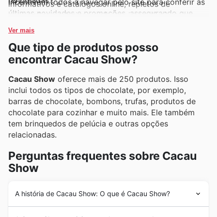
renomadas.
Incentivam todos a navegar pelo site para conferir as
informativos e catálogos online, repletos de
últimas novidades e promoções, assegurando que
promoções exclusivas e ofertas imperdíveis que
nenhuma oferta exclusiva passe despercebida.
atraem um público fiel.
Ver mais
Que tipo de produtos posso
encontrar Cacau Show?
Cacau Show
oferece mais de 250 produtos. Isso
inclui todos os tipos de chocolate, por exemplo,
barras de chocolate, bombons, trufas, produtos de
chocolate para cozinhar e muito mais. Ele também
tem brinquedos de pelúcia e outras opções
relacionadas.
Perguntas frequentes sobre Cacau
Show
A história de Cacau Show: O que é Cacau Show?
A
Cacau Show
é uma empresa brasileira com sede em