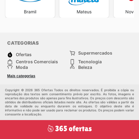
Bramil
Mateus
Novo A
CATEGORIAS
Supermercados
Ofertas
Centros Comerciais
Tecnologia
Moda
Beleza
Esportes
Casa
Mais categorias
Construção e jardinagem
Infantil
Veículos
Outros
Copyright © 2026 365 Ofertas Todos os direitos reservados. É proibida a cópia ou
reprodução dos textos sem consentimento prévio por escrito. As fotos, imagens e
encartes dos produtos são apenas para fins ilustrativos. Os preços com desconto são
obtidos de distribuidores oficiais listados neste site. As ofertas são válidas a partir da
data de validade ou enquanto durarem os estoques. O objetivo deste site é
informativo e não pode ser usado para reclamar os produtos. Os preços podem variar
consoante a localização.