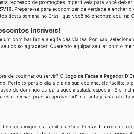
 está recheado de promoções imperdíveis para você deixar
27/10
. Prepare-se para economizar de verdade e encher o 
ntos desta semana no Brasil que você só encontra aqui na C
scontos Incríveis!
 um bom bar faz a alegria das visitas. Por isso, seleciona
e seu bolso agradecer. Querendo equipar seu lar com o mel
)
ora de cozinhar ou servir? O
Jogo de Facas e Pegador D'
e. Perfeito para o dia a dia na sua cozinha, ele facilita o 
rrasco de domingo ou para aquela salada especial! E o mel
e vê e pensa: "preciso aproveitar!". Garanta já esta oferta 
 bem os amigos e a família, a Casa Freitas trouxe uma ofe
 um toque de sofisticação às suas reuniões. Com coquetele