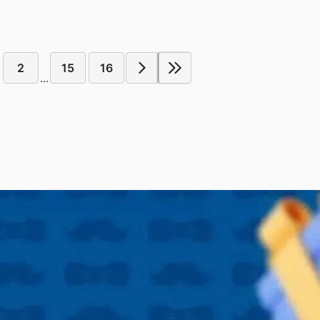
2
15
16
...