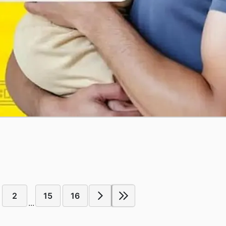
2
15
16
...