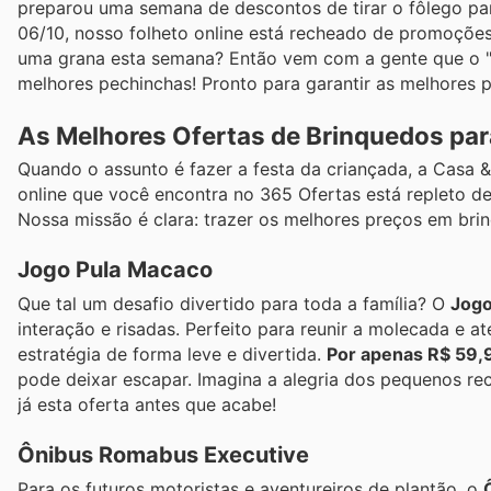
preparou uma semana de descontos de tirar o fôlego para
06/10, nosso folheto online está recheado de promoçõe
uma grana esta semana? Então vem com a gente que o "c
melhores pechinchas! Pronto para garantir as melhores 
As Melhores Ofertas de Brinquedos par
Quando o assunto é fazer a festa da criançada, a Casa 
online que você encontra no 365 Ofertas está repleto d
Nossa missão é clara: trazer os melhores preços em bri
Jogo Pula Macaco
Que tal um desafio divertido para toda a família? O
Jogo
interação e risadas. Perfeito para reunir a molecada e a
estratégia de forma leve e divertida.
Por apenas R$ 59,
pode deixar escapar. Imagina a alegria dos pequenos re
já esta oferta antes que acabe!
Ônibus Romabus Executive
Para os futuros motoristas e aventureiros de plantão, o