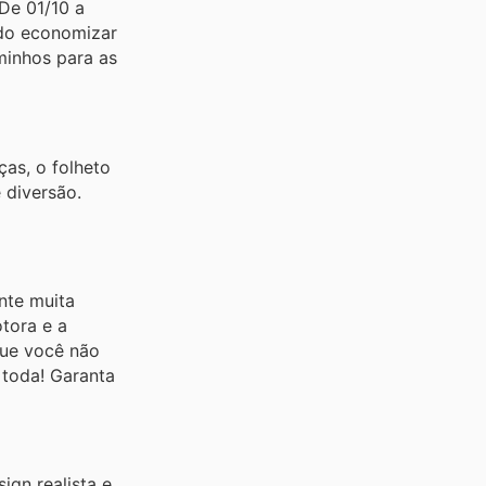
De 01/10 a
ndo economizar
minhos para as
as, o folheto
 diversão.
nte muita
otora e a
que você não
 toda! Garanta
ign realista e