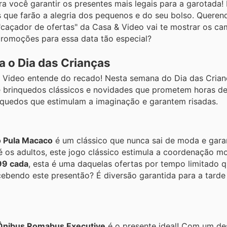
 você garantir os presentes mais legais para a garotada! 
s que farão a alegria dos pequenos e do seu bolso. Quere
açador de ofertas" da Casa & Video vai te mostrar os ca
promoções para essa data tão especial?
a o Dia das Crianças
& Video entende do recado! Nesta semana do Dia das Crianç
e brinquedos clássicos e novidades que prometem horas de
nquedos que estimulam a imaginação e garantem risadas.
 Pula Macaco
é um clássico que nunca sai de moda e gara
té os adultos, este jogo clássico estimula a coordenação m
99 cada
, esta é uma daquelas ofertas por tempo limitado 
cebendo este presentão? É diversão garantida para a tarde
Ônibus Romabus Executive
é o presente ideal! Com um des