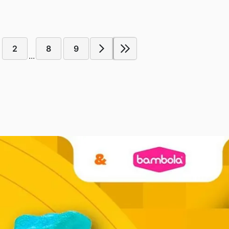
2
8
9
...