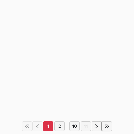
1
2
10
11
...