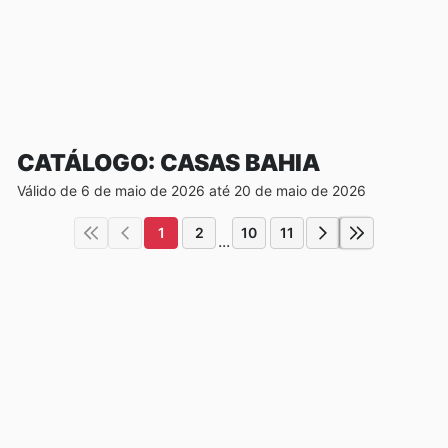
CATÁLOGO: CASAS BAHIA
Válido de 6 de maio de 2026 até 20 de maio de 2026
1
2
10
11
...