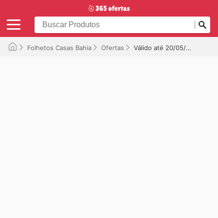
Folhetos Casas Bahia
Ofertas
Válido até 20/05/2026