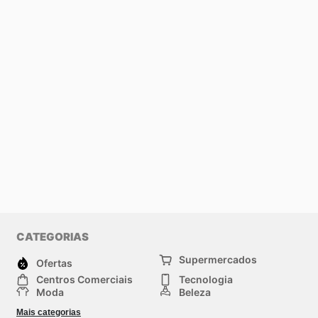
CATEGORIAS
Supermercados
Ofertas
Centros Comerciais
Tecnologia
Moda
Beleza
Esportes
Casa
Mais categorias
Construção e jardinagem
Infantil