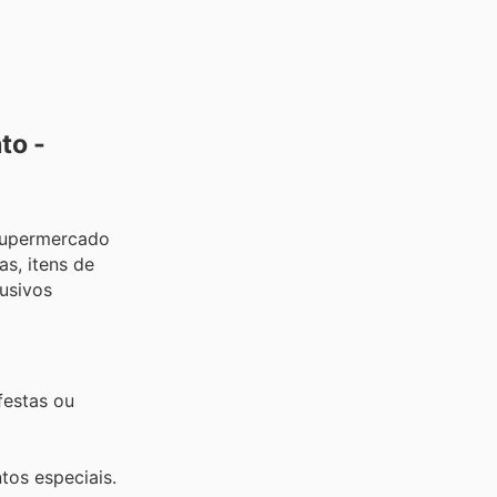
to -
supermercado
as, itens de
lusivos
festas ou
os especiais.