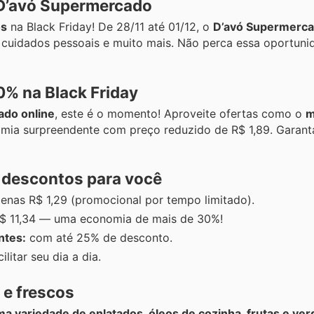
o D’avó Supermercado
os
na Black Friday! De 28/11 até 01/12, o
D’avó Supermerc
 cuidados pessoais e muito mais. Não perca essa oportuni
% na Black Friday
do online
, este é o momento! Aproveite ofertas como o
m
mia surpreendente com preço reduzido de R$ 1,89. Garanta
 descontos para você
enas R$ 1,29 (promocional por tempo limitado).
$ 11,34 — uma economia de mais de 30%!
ntes:
com até 25% de desconto.
litar seu dia a dia.
 e frescos
ma variedade de enlatados, óleos de cozinha, frutas e ve