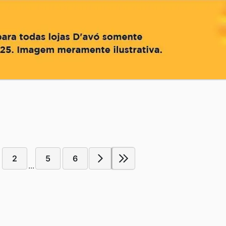
2
5
6
...