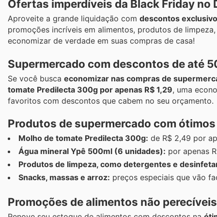
Ofertas imperdíveis da Black Friday n
Aproveite a grande liquidação com
descontos exclusiv
promoções incríveis em alimentos, produtos de limpeza,
economizar de verdade em suas compras de casa!
Supermercado com descontos de até 50
Se você busca
economizar nas compras de supermerca
tomate Predilecta 300g por apenas R$ 1,29
, uma econo
favoritos com descontos que cabem no seu orçamento.
Produtos de supermercado com ótimos
Molho de tomate Predilecta 300g:
de R$ 2,49 por ap
Água mineral Ypê 500ml (6 unidades):
por apenas R
Produtos de limpeza, como detergentes e desinfeta
Snacks, massas e arroz:
preços especiais que vão faci
Promoções de alimentos não perecíveis
Renove seu estoque de alimentos com descontos na
óti