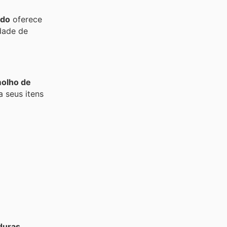
ado
oferece
dade de
olho de
 seus itens
rduras
.