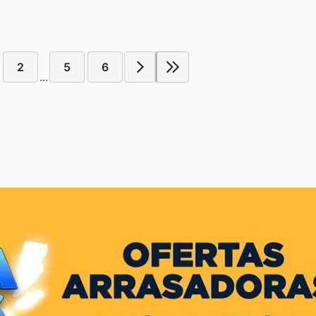
2
5
6
...