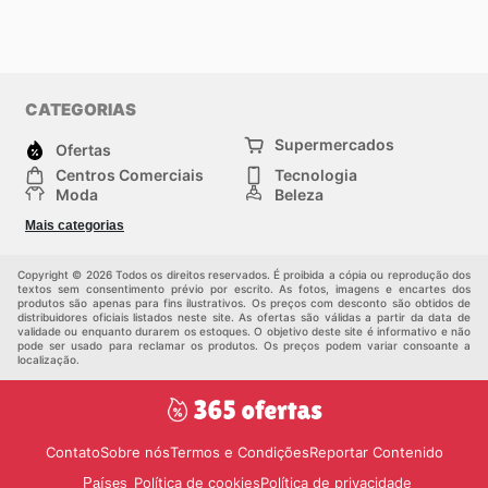
CATEGORIAS
Supermercados
Ofertas
Centros Comerciais
Tecnologia
Moda
Beleza
Esportes
Casa
Mais categorias
Construção e jardinagem
Infantil
Veículos
Outros
Copyright © 2026 Todos os direitos reservados. É proibida a cópia ou reprodução dos
textos sem consentimento prévio por escrito. As fotos, imagens e encartes dos
produtos são apenas para fins ilustrativos. Os preços com desconto são obtidos de
distribuidores oficiais listados neste site. As ofertas são válidas a partir da data de
validade ou enquanto durarem os estoques. O objetivo deste site é informativo e não
pode ser usado para reclamar os produtos. Os preços podem variar consoante a
localização.
Contato
Sobre nós
Termos e Condições
Reportar Contenido
Política de cookies
Política de privacidade
Países