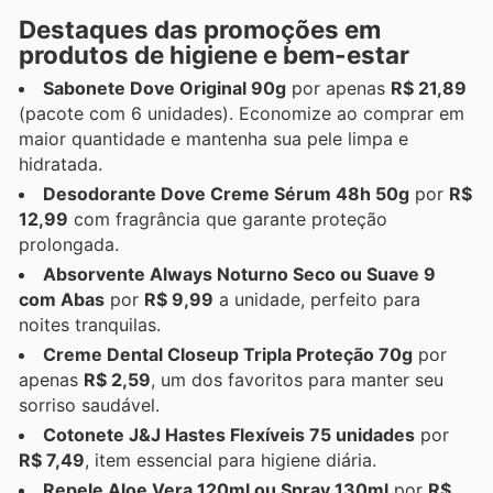
Destaques das promoções em
produtos de higiene e bem-estar
Sabonete Dove Original 90g
por apenas
R$ 21,89
(pacote com 6 unidades). Economize ao comprar em
maior quantidade e mantenha sua pele limpa e
hidratada.
Desodorante Dove Creme Sérum 48h 50g
por
R$
12,99
com fragrância que garante proteção
prolongada.
Absorvente Always Noturno Seco ou Suave 9
com Abas
por
R$ 9,99
a unidade, perfeito para
noites tranquilas.
Creme Dental Closeup Tripla Proteção 70g
por
apenas
R$ 2,59
, um dos favoritos para manter seu
sorriso saudável.
Cotonete J&J Hastes Flexíveis 75 unidades
por
R$ 7,49
, item essencial para higiene diária.
Repele Aloe Vera 120ml ou Spray 130ml
por
R$