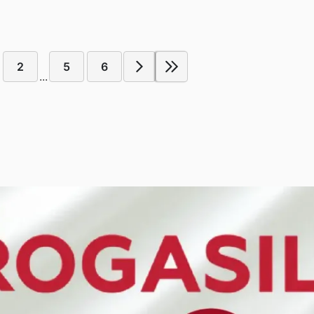
2
5
6
...