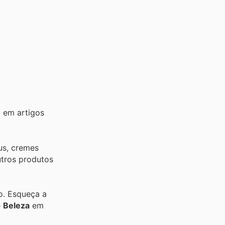
 em artigos
us, cremes
utros produtos
ro. Esqueça a
e
Beleza
em