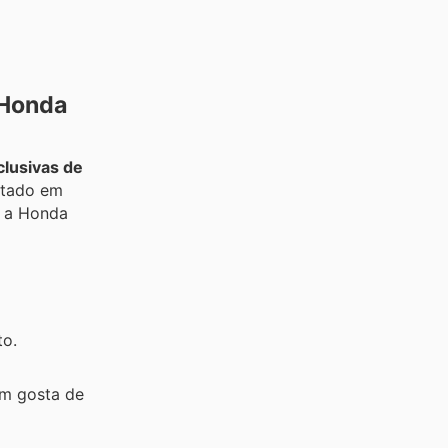
 Honda
lusivas de
itado em
 a Honda
to.
em gosta de