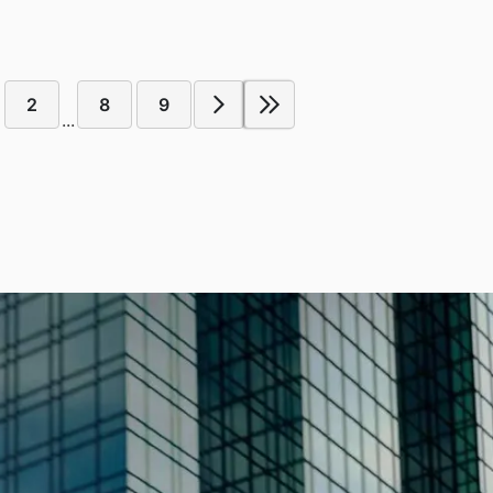
2
8
9
...