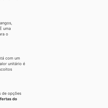
dangos,
 É uma
ara o
está com um
alor unitário é
scoitos
as de opções
fertas do