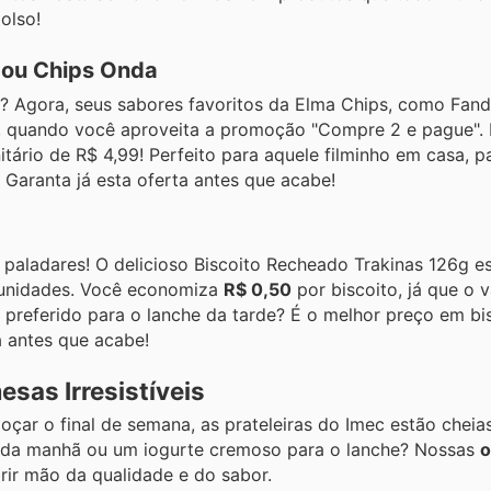
olso!
 ou Chips Onda
r? Agora, seus sabores favoritos da Elma Chips, como Fan
 quando você aproveita a promoção "Compre 2 e pague".
ário de R$ 4,99! Perfeito para aquele filminho em casa, p
 Garanta já esta oferta antes que acabe!
 paladares! O delicioso Biscoito Recheado Trakinas 126g 
unidades. Você economiza
R$ 0,50
por biscoito, já que o v
 preferido para o lanche da tarde? É o melhor preço em bi
a antes que acabe!
sas Irresistíveis
oçar o final de semana, as prateleiras do Imec estão chei
fé da manhã ou um iogurte cremoso para o lanche? Nossas
o
ir mão da qualidade e do sabor.