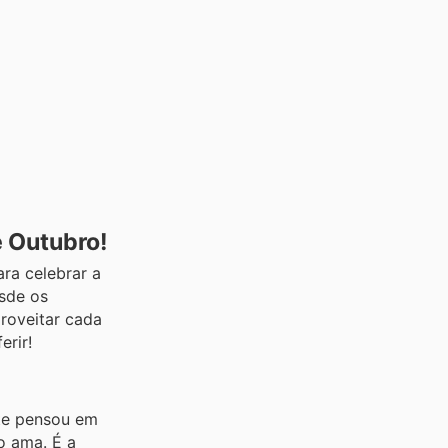
e Outubro!
ra celebrar a
esde os
roveitar cada
erir!
nte pensou em
 ama. É a