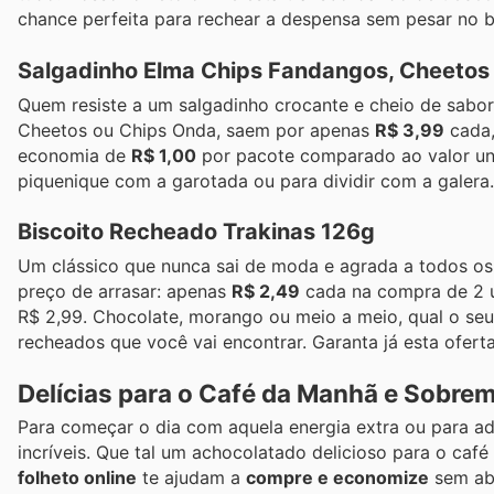
chance perfeita para rechear a despensa sem pesar no b
Salgadinho Elma Chips Fandangos, Cheetos
Quem resiste a um salgadinho crocante e cheio de sabo
Cheetos ou Chips Onda, saem por apenas
R$ 3,99
cada,
economia de
R$ 1,00
por pacote comparado ao valor unit
piquenique com a garotada ou para dividir com a galera.
Biscoito Recheado Trakinas 126g
Um clássico que nunca sai de moda e agrada a todos os
preço de arrasar: apenas
R$ 2,49
cada na compra de 2 
R$ 2,99. Chocolate, morango ou meio a meio, qual o seu
recheados que você vai encontrar. Garanta já esta ofert
Delícias para o Café da Manhã e Sobreme
Para começar o dia com aquela energia extra ou para ad
incríveis. Que tal um achocolatado delicioso para o ca
folheto online
te ajudam a
compre e economize
sem abr