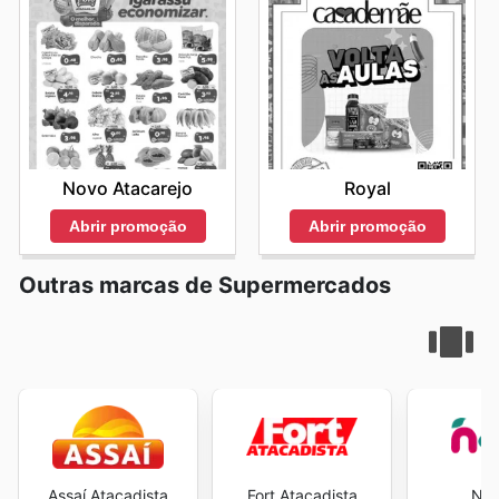
Novo Atacarejo
Royal
Abrir promoção
Abrir promoção
Outras marcas de Supermercados
Assaí Atacadista
Fort Atacadista
Neg