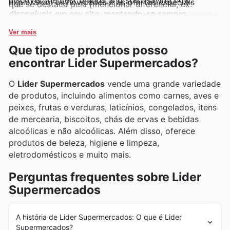
discover the best brands and start saving now.
explorarem as novidades e as ofertas especiais
que se destaca pela [mencionar diferencial, ex:
disponíveis em seu site, mantendo-se sempre
eficácia em produtos de limpeza], e [Inserir Nome da
atualizados sobre as últimas chegadas e as
Marca 4 de Bebidas], adorada por [mencionar motivo,
Ver mais
oportunidades de economia.
ex: sua variedade de sabores refrescantes], também
Que tipo de produtos posso
compõem o portfólio. Essas marcas são facilmente
encontrar Lider Supermercados?
descobertas em seus encartes semanais, folhetos e
catálogos online, onde promoções exclusivas e
O
Lider Supermercados
vende uma grande variedade
ofertas imperdíveis são frequentemente
de produtos, incluindo alimentos como carnes, aves e
apresentadas.
peixes, frutas e verduras, laticínios, congelados, itens
de mercearia, biscoitos, chás de ervas e bebidas
alcoólicas e não alcoólicas. Além disso, oferece
produtos de beleza, higiene e limpeza,
eletrodomésticos e muito mais.
Perguntas frequentes sobre Lider
Supermercados
A história de Lider Supermercados: O que é Lider
Supermercados?