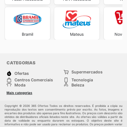
Bramil
Mateus
Novo A
CATEGORIAS
Supermercados
Ofertas
Centros Comerciais
Tecnologia
Moda
Beleza
Esportes
Casa
Mais categorias
Construção e jardinagem
Infantil
Veículos
Outros
Copyright © 2026 365 Ofertas Todos os direitos reservados. É proibida a cópia ou
reprodução dos textos sem consentimento prévio por escrito. As fotos, imagens e
encartes dos produtos são apenas para fins ilustrativos. Os preços com desconto são
obtidos de distribuidores oficiais listados neste site. As ofertas são válidas a partir da
data de validade ou enquanto durarem os estoques. O objetivo deste site é
informativo e não pode ser usado para reclamar os produtos. Os preços podem variar