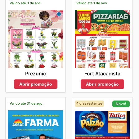
Válido até 3 de abr.
Válido até 1 de nov.
melhores marcas.
Prezunic
Fort Atacadista
Abrir promoção
Abrir promoção
Válido até 31 de ago.
4 dias restantes
Novo!