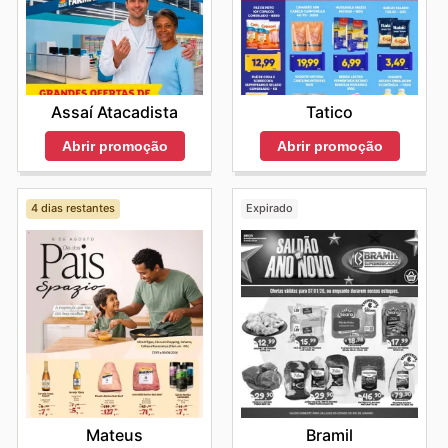
Assaí Atacadista
Tatico
Abrir promoção
Abrir promoção
4 dias restantes
Expirado
Mateus
Bramil