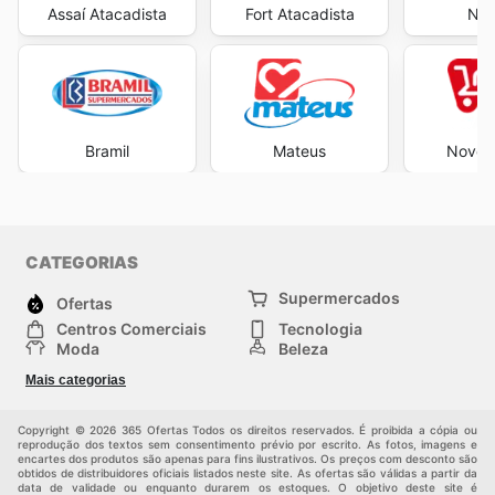
Assaí Atacadista
Fort Atacadista
Neg
Bramil
Mateus
Novo A
CATEGORIAS
Supermercados
Ofertas
Centros Comerciais
Tecnologia
Moda
Beleza
Esportes
Casa
Mais categorias
Construção e jardinagem
Infantil
Veículos
Outros
Copyright © 2026 365 Ofertas Todos os direitos reservados. É proibida a cópia ou
reprodução dos textos sem consentimento prévio por escrito. As fotos, imagens e
encartes dos produtos são apenas para fins ilustrativos. Os preços com desconto são
obtidos de distribuidores oficiais listados neste site. As ofertas são válidas a partir da
data de validade ou enquanto durarem os estoques. O objetivo deste site é