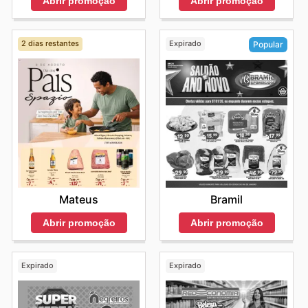
Abrir promoção
Abrir promoção
2 dias restantes
Expirado
Popular
Mateus
Bramil
Abrir promoção
Abrir promoção
Expirado
Expirado