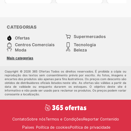
CATEGORIAS
Supermercados
Ofertas
Centros Comerciais
Tecnologia
Moda
Beleza
Esportes
Casa
Mais categorias
Construção e jardinagem
Infantil
Veículos
Outros
Copyright © 2026 365 Ofertas Todos os direitos reservados. É proibida a cópia ou
reprodução dos textos sem consentimento prévio por escrito. As fotos, imagens e
encartes dos produtos são apenas para fins ilustrativos. Os preços com desconto são
obtidos de distribuidores oficiais listados neste site. As ofertas são válidas a partir da
data de validade ou enquanto durarem os estoques. O objetivo deste site é
informativo e não pode ser usado para reclamar os produtos. Os preços podem variar
consoante a localização.
Contato
Sobre nós
Termos e Condições
Reportar Contenido
Política de cookies
Política de privacidade
Países