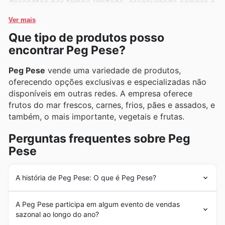
descontos por tempo limitado, assegurando sempre o
melhor valor.
Ver mais
Que tipo de produtos posso
encontrar Peg Pese?
Peg Pese
vende uma variedade de produtos,
oferecendo opções exclusivas e especializadas não
disponíveis em outras redes. A empresa oferece
frutos do mar frescos, carnes, frios, pães e assados, e
também, o mais importante, vegetais e frutas.
Perguntas frequentes sobre Peg
Pese
A história de Peg Pese: O que é Peg Pese?
O
Peg Pese
foi fundado pela família Damião que deixou
A Peg Pese participa em algum evento de vendas
a Europa na década de 1950 para ir para o Brasil com
sazonal ao longo do ano?
grandes dificuldades, mas também com grandes