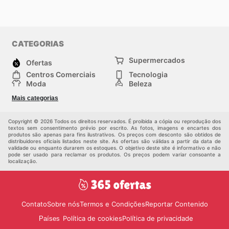
CATEGORIAS
Supermercados
Ofertas
Centros Comerciais
Tecnologia
Moda
Beleza
Esportes
Casa
Mais categorias
Construção e jardinagem
Infantil
Veículos
Outros
Copyright © 2026 Todos os direitos reservados. É proibida a cópia ou reprodução dos
textos sem consentimento prévio por escrito. As fotos, imagens e encartes dos
produtos são apenas para fins ilustrativos. Os preços com desconto são obtidos de
distribuidores oficiais listados neste site. As ofertas são válidas a partir da data de
validade ou enquanto durarem os estoques. O objetivo deste site é informativo e não
pode ser usado para reclamar os produtos. Os preços podem variar consoante a
localização.
Contato
Sobre nós
Termos e Condições
Reportar Contenido
Política de cookies
Política de privacidade
Países