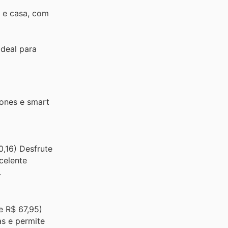
a e casa, com
deal para
ones e smart
,16) Desfrute
celente
.
e R$ 67,95)
as e permite