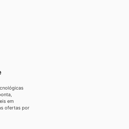
e
ecnológicas
ponta,
veis em
s ofertas por