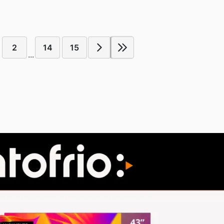
2
14
15
...