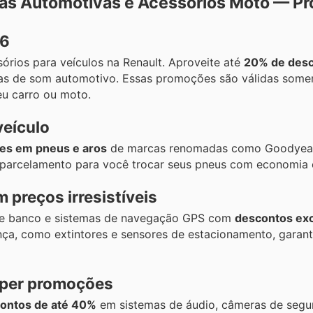
ças Automotivas e Acessórios Moto — 
06
rios para veículos na Renault. Aproveite até
20% de des
temas de som automotivo. Essas promoções são válidas some
u carro ou moto.
veículo
s em pneus e aros
de marcas renomadas como Goodyear e
 parcelamento para você trocar seus pneus com economia 
 preços irresistíveis
s de banco e sistemas de navegação GPS com
descontos exc
a, como extintores e sensores de estacionamento, garant
uper promoções
ontos de até 40%
em sistemas de áudio, câmeras de segu