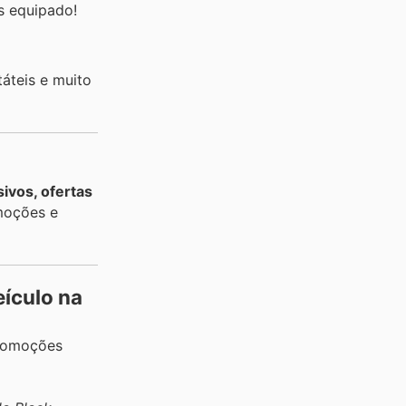
s equipado!
áteis e muito
ivos, ofertas
moções e
eículo na
promoções