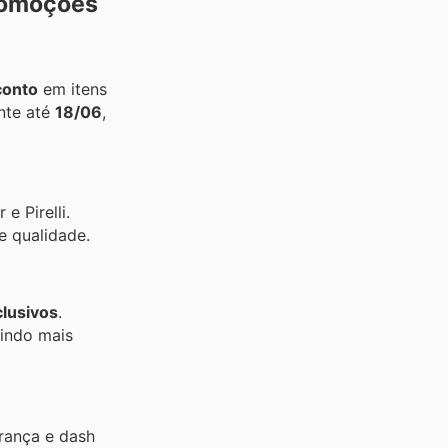
Promoções
conto
em itens
nte até
18/06
,
 Pirelli.
e qualidade.
lusivos
.
indo mais
rança e dash