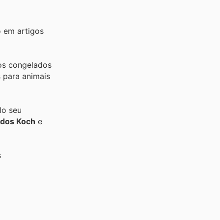
o em artigos
tos congelados
s para animais
lo seu
dos Koch
e
s