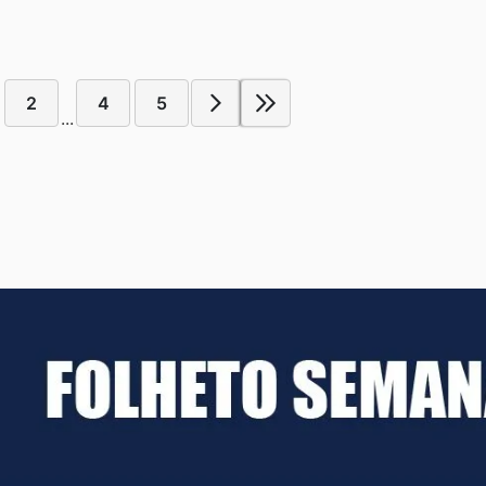
2
4
5
...