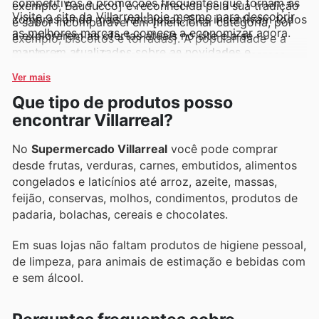
competitivos e promoções frequentes que tornam as
exemplo, Bauducco] é reconhecida pela sua tradição
Visite o site da Villarreal hoje mesmo para descobrir
compras ainda mais vantajosas. Eles incentivam todos
e sabor incomparável em [mencionar categoria, por
as melhores marcas e comece a economizar agora.
a explorarem as ofertas atuais no site e a se
exemplo, biscoitos e torradas]. A popularidade e a
manterem atualizados sobre as novidades e
satisfação dos clientes com estas e outras marcas
descontos por tempo limitado que chegam
são um testemunho do compromisso da Villarreal em
Ver mais
constantemente.
oferecer o que há de melhor no mercado. Fique
Que tipo de produtos posso
atento aos encartes semanais, flyers e catálogos
encontrar Villarreal?
online, onde frequentemente destacam promoções
imperdíveis e ofertas exclusivas dessas marcas
No
Supermercado Villarreal
você pode comprar
queridas.
desde frutas, verduras, carnes, embutidos, alimentos
congelados e laticínios até arroz, azeite, massas,
feijão, conservas, molhos, condimentos, produtos de
padaria, bolachas, cereais e chocolates.
Em suas lojas não faltam produtos de higiene pessoal,
de limpeza, para animais de estimação e bebidas com
e sem álcool.