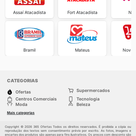
Assaí Atacadista
Fort Atacadista
Neg
Bramil
Mateus
Novo A
CATEGORIAS
Supermercados
Ofertas
Centros Comerciais
Tecnologia
Moda
Beleza
Esportes
Casa
Mais categorias
Construção e jardinagem
Infantil
Veículos
Outros
Copyright © 2026 365 Ofertas Todos os direitos reservados. É proibida a cópia ou
reprodução dos textos sem consentimento prévio por escrito. As fotos, imagens e
encartes dos produtos são apenas para fins ilustrativos. Os preços com desconto são