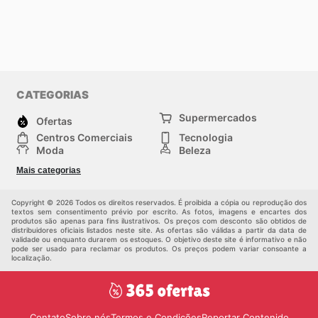
CATEGORIAS
Supermercados
Ofertas
Centros Comerciais
Tecnologia
Moda
Beleza
Esportes
Casa
Mais categorias
Construção e jardinagem
Infantil
Veículos
Outros
Copyright © 2026 Todos os direitos reservados. É proibida a cópia ou reprodução dos
textos sem consentimento prévio por escrito. As fotos, imagens e encartes dos
produtos são apenas para fins ilustrativos. Os preços com desconto são obtidos de
distribuidores oficiais listados neste site. As ofertas são válidas a partir da data de
validade ou enquanto durarem os estoques. O objetivo deste site é informativo e não
pode ser usado para reclamar os produtos. Os preços podem variar consoante a
localização.
Contato
Sobre nós
Termos e Condições
Reportar Contenido