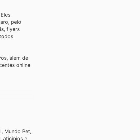
 Eles
aro, pelo
s, flyers
 todos
vos, além de
centes online
l, Mundo Pet,
Laticínios e