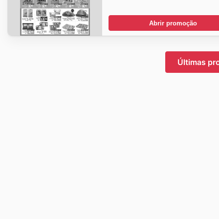
Abrir promoção
Últimas p