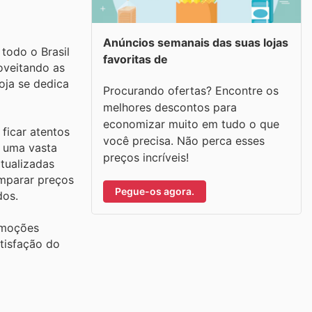
Anúncios semanais das suas lojas
todo o Brasil
favoritas de
oveitando as
oja se dedica
Procurando ofertas? Encontre os
melhores descontos para
economizar muito em tudo o que
ficar atentos
você precisa. Não perca esses
m uma vasta
preços incríveis!
tualizadas
omparar preços
Pegue-os agora.
dos.
omoções
tisfação do