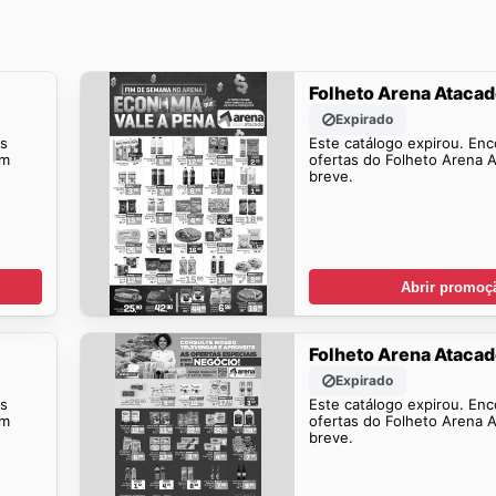
Folheto Arena Ataca
Expirado
is
Este catálogo expirou. Enc
em
ofertas do Folheto Arena 
breve.
Abrir promoç
Folheto Arena Ataca
Expirado
is
Este catálogo expirou. Enc
em
ofertas do Folheto Arena 
breve.