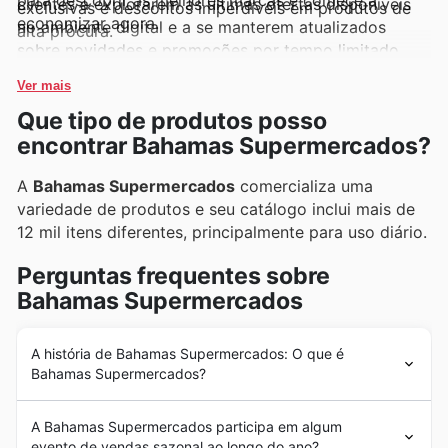
para descobrir as melhores marcas e comece a
clientes a explorarem as últimas ofertas disponíveis
exclusivas e descontos imperdíveis em produtos de
economizar agora.
no ambiente digital e a se manterem atualizados
alta procura.
sobre novidades e promoções por tempo limitado.
Ver mais
Que tipo de produtos posso
encontrar Bahamas Supermercados?
A
Bahamas Supermercados
comercializa uma
variedade de produtos e seu catálogo inclui mais de
12 mil itens diferentes, principalmente para uso diário.
Perguntas frequentes sobre
Bahamas Supermercados
A história de Bahamas Supermercados: O que é
Bahamas Supermercados?
O
Bahamas Supermercados
está localizado em Minas
A Bahamas Supermercados participa em algum
Gerais e tem sede em Juiz de Fora. Está entre os 20
evento de vendas sazonal ao longo do ano?