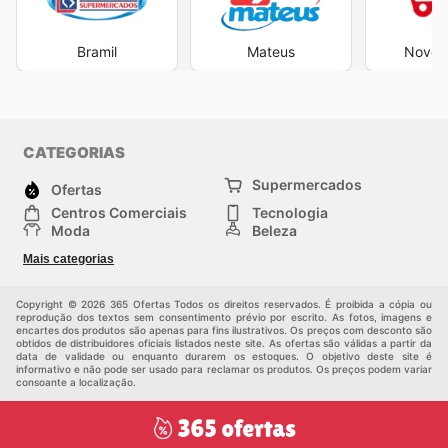
Bramil
Mateus
Novo A
CATEGORIAS
Supermercados
Ofertas
Centros Comerciais
Tecnologia
Moda
Beleza
Esportes
Casa
Mais categorias
Construção e jardinagem
Infantil
Veículos
Outros
Copyright © 2026 365 Ofertas Todos os direitos reservados. É proibida a cópia ou
reprodução dos textos sem consentimento prévio por escrito. As fotos, imagens e
encartes dos produtos são apenas para fins ilustrativos. Os preços com desconto são
obtidos de distribuidores oficiais listados neste site. As ofertas são válidas a partir da
data de validade ou enquanto durarem os estoques. O objetivo deste site é
informativo e não pode ser usado para reclamar os produtos. Os preços podem variar
consoante a localização.