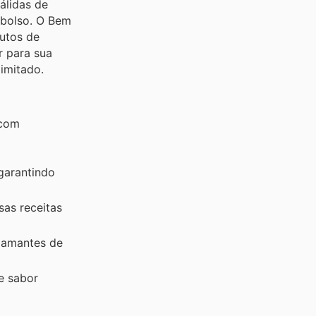
álidas de
 bolso. O Bem
utos de
r para sua
imitado.
 com
 garantindo
sas receitas
s amantes de
e sabor