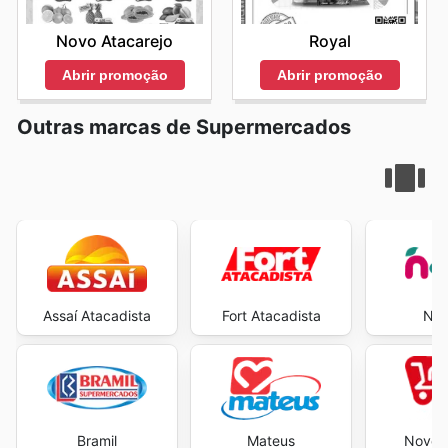
Royal
Novo Atacarejo
Abrir promoção
Abrir promoção
Outras marcas de Supermercados
Assaí Atacadista
Fort Atacadista
Neg
Bramil
Mateus
Novo A