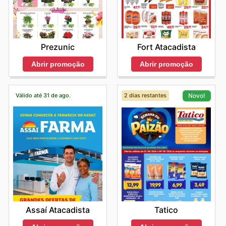
Prezunic
Fort Atacadista
Abrir promoção
Abrir promoção
Válido até 31 de ago.
2 dias restantes
Novo!
Assaí Atacadista
Tatico