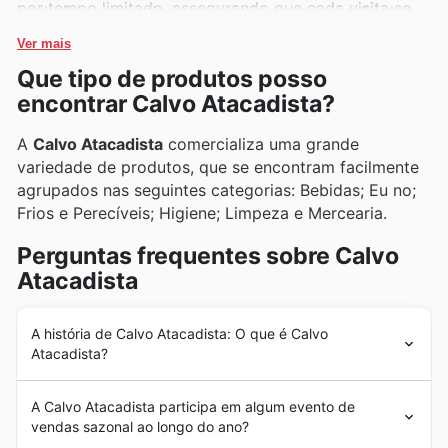
por tempo limitado, assegurando que cada visita se
exclusivas, garantindo economia sem abrir mão da
traduza em economia e satisfação.
excelência.
Ver mais
Que tipo de produtos posso
encontrar Calvo Atacadista?
A
Calvo Atacadista
comercializa uma grande
variedade de produtos, que se encontram facilmente
agrupados nas seguintes categorias: Bebidas; Eu no;
Frios e Perecíveis; Higiene; Limpeza e Mercearia.
Perguntas frequentes sobre Calvo
Atacadista
A história de Calvo Atacadista: O que é Calvo
Atacadista?
A
Calvo Atacadista
nasceu em 1965 com uma grande
A Calvo Atacadista participa em algum evento de
loja na zona leste de São Paulo, Brasil. Desde então, seu
vendas sazonal ao longo do ano?
único objetivo era fornecer a melhor seleção de