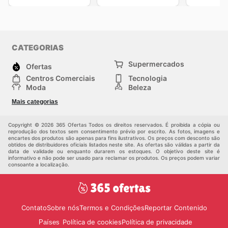
CATEGORIAS
Supermercados
Ofertas
Centros Comerciais
Tecnologia
Moda
Beleza
Esportes
Casa
Mais categorias
Construção e jardinagem
Infantil
Veículos
Outros
Copyright © 2026 365 Ofertas Todos os direitos reservados. É proibida a cópia ou
reprodução dos textos sem consentimento prévio por escrito. As fotos, imagens e
encartes dos produtos são apenas para fins ilustrativos. Os preços com desconto são
obtidos de distribuidores oficiais listados neste site. As ofertas são válidas a partir da
data de validade ou enquanto durarem os estoques. O objetivo deste site é
informativo e não pode ser usado para reclamar os produtos. Os preços podem variar
consoante a localização.
Contato
Sobre nós
Termos e Condições
Reportar Contenido
Política de cookies
Política de privacidade
Países