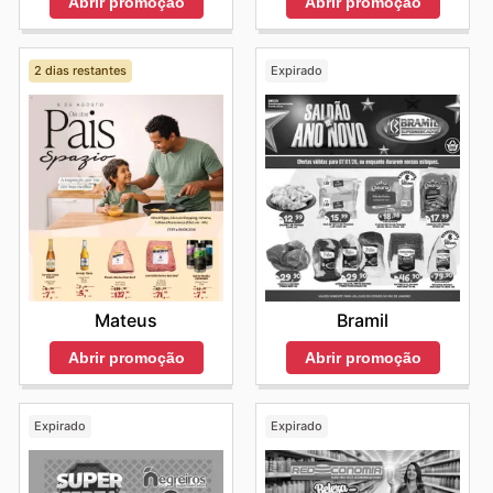
Abrir promoção
Abrir promoção
2 dias restantes
Expirado
Mateus
Bramil
Abrir promoção
Abrir promoção
Expirado
Expirado