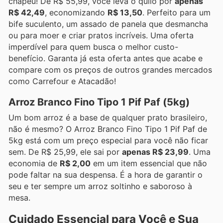
chapéu! De R$ 55,99, você leva o quilo por
apenas
R$ 42,49
, economizando
R$ 13,50
. Perfeito para um
bife suculento, um assado de panela que desmancha
ou para moer e criar pratos incríveis. Uma oferta
imperdível para quem busca o melhor custo-
benefício. Garanta já esta oferta antes que acabe e
compare com os preços de outros grandes mercados
como Carrefour e Atacadão!
Arroz Branco Fino Tipo 1 Pif Paf (5kg)
Um bom arroz é a base de qualquer prato brasileiro,
não é mesmo? O Arroz Branco Fino Tipo 1 Pif Paf de
5kg está com um preço especial para você não ficar
sem. De R$ 25,99, ele sai por
apenas R$ 23,99
. Uma
economia de
R$ 2,00
em um item essencial que não
pode faltar na sua despensa. É a hora de garantir o
seu e ter sempre um arroz soltinho e saboroso à
mesa.
Cuidado Essencial para Você e Sua