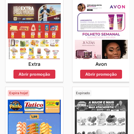
Avon
Extra
Abrir promoção
Abrir promoção
Expira hoje!
Expirado