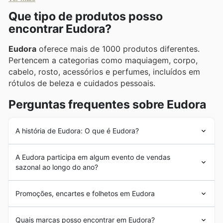
mais vantajosas e satisfatórias.
Que tipo de produtos posso
encontrar Eudora?
Eudora
oferece mais de 1000 produtos diferentes.
Pertencem a categorias como maquiagem, corpo,
cabelo, rosto, acessórios e perfumes, incluídos em
rótulos de beleza e cuidados pessoais.
Perguntas frequentes sobre Eudora
A história de Eudora: O que é Eudora?
A
Eudora
é uma empresa brasileira fundada em 2011.
A Eudora participa em algum evento de vendas
Pertence ao Grupo Boticário. O
Eudora
utiliza um
sazonal ao longo do ano?
modelo de vendas multicanal que permite ao cliente um
acesso mais fácil aos seus produtos. A missão desta
Sim, a Eudora participa ativamente de diversas
empresa é ajudar as mulheres a terem mais autonomia e
Promoções, encartes e folhetos em Eudora
promoções sazonais
e
ofertas semanais
ao longo do
controlo da sua vida através dos produtos que a
ano, e nosso site é o lugar ideal para você conferir
empresa oferece e das oportunidades que proporciona
Eudora
é uma destacada marca brasileira de
todas elas antes de ir à loja. Fique de olho em nossos
Quais marcas posso encontrar em Eudora?
às mulheres que pretendem comercializar estes