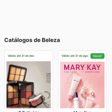
competitivos, produtos 100% autênticos e promoções
frequentes das marcas mais desejadas. Eles se
dedicam a proporcionar a melhor experiência de
compra, com um catálogo sempre atualizado e ofertas
especiais que encantam. Incentive-se a explorar as
últimas novidades e aproveitar descontos por tempo
limitado, tornando suas aquisições ainda mais
vantajosas e satisfatórias.
Catálogos de Beleza
Descubra suas marcas favoritas na Eudora—explore as
ofertas online deles hoje mesmo.
Válido até 31 de dez.
Válido até 31 de ago.
Novo!