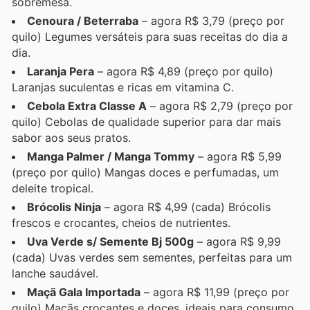
sobremesa.
Cenoura / Beterraba
– agora R$ 3,79 (preço por
quilo) Legumes versáteis para suas receitas do dia a
dia.
Laranja Pera
– agora R$ 4,89 (preço por quilo)
Laranjas suculentas e ricas em vitamina C.
Cebola Extra Classe A
– agora R$ 2,79 (preço por
quilo) Cebolas de qualidade superior para dar mais
sabor aos seus pratos.
Manga Palmer / Manga Tommy
– agora R$ 5,99
(preço por quilo) Mangas doces e perfumadas, um
deleite tropical.
Brócolis Ninja
– agora R$ 4,99 (cada) Brócolis
frescos e crocantes, cheios de nutrientes.
Uva Verde s/ Semente Bj 500g
– agora R$ 9,99
(cada) Uvas verdes sem sementes, perfeitas para um
lanche saudável.
Maçã Gala Importada
– agora R$ 11,99 (preço por
quilo) Maçãs crocantes e doces, ideais para consumo