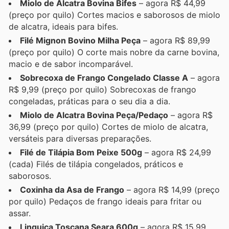
Miolo de Alcatra Bovina Bifes
– agora R$ 44,99
(preço por quilo) Cortes macios e saborosos de miolo
de alcatra, ideais para bifes.
Filé Mignon Bovino Milha Peça
– agora R$ 89,99
(preço por quilo) O corte mais nobre da carne bovina,
macio e de sabor incomparável.
Sobrecoxa de Frango Congelado Classe A
– agora
R$ 9,99 (preço por quilo) Sobrecoxas de frango
congeladas, práticas para o seu dia a dia.
Miolo de Alcatra Bovina Peça/Pedaço
– agora R$
36,99 (preço por quilo) Cortes de miolo de alcatra,
versáteis para diversas preparações.
Filé de Tilápia Bom Peixe 500g
– agora R$ 24,99
(cada) Filés de tilápia congelados, práticos e
saborosos.
Coxinha da Asa de Frango
– agora R$ 14,99 (preço
por quilo) Pedaços de frango ideais para fritar ou
assar.
Linguiça Toscana Seara 600g
– agora R$ 15,99