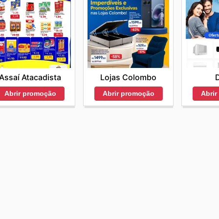
Assaí Atacadista
Lojas Colombo
D
Abrir promoção
Abrir promoção
Abri