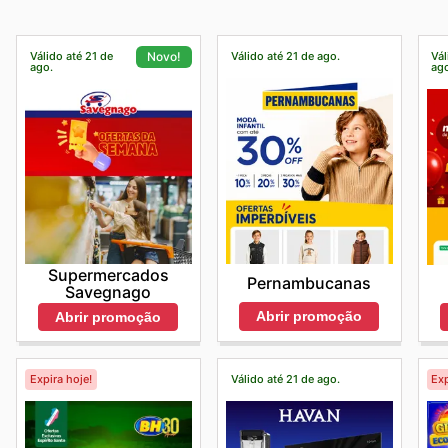
Válido até 21 de
Válido até 21 de ago.
Vál
Novo!
ago.
ag
Supermercados
Pernambucanas
Savegnago
Abrir promoção
Abrir promoção
Expira hoje!
Válido até 21 de ago.
Exp