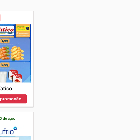
atico
r promoção
20 de ago.