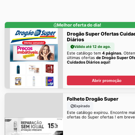
Melhor oferta do dia!
Drogão Super Ofertas Cuida
Diários
Válido até 12 de ago.
Este catálogo tem
4 páginas.
Obten
últimas ofertas
de Drogão Super Of
Cuidados Diários aqui!
Abrir promoção
Folheto Drogão Super
Expirado
Este catálogo expirou. Encontre ma
ofertas do Super ofertas ! em breve