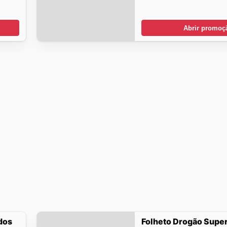
Abrir promoç
dos
Folheto Drogão Supe