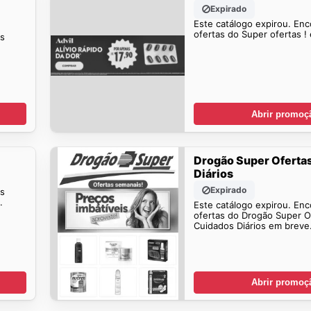
Expirado
Este catálogo expirou. Enc
ofertas do Super ofertas !
is
Abrir promoç
Drogão Super Oferta
Diários
Expirado
is
.
Este catálogo expirou. Enc
ofertas do Drogão Super O
Cuidados Diários em breve
Abrir promoç