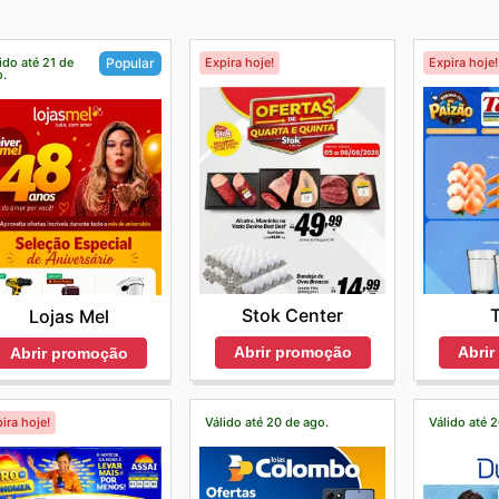
ido até 21 de
Expira hoje!
Expira hoje!
Popular
o.
Stok Center
T
Lojas Mel
Abrir promoção
Abri
Abrir promoção
ira hoje!
Válido até 20 de ago.
Válido até 