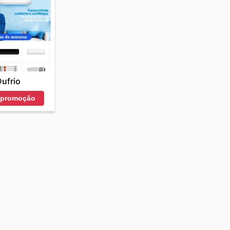
ufrio
r promoção