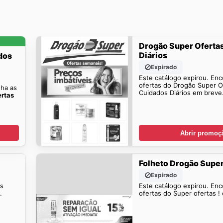
Drogão Super Oferta
Diários
dos
Expirado
Este catálogo expirou. Enc
ofertas do Drogão Super O
ha as
Cuidados Diários em breve
ertas
Abrir promoç
Folheto Drogão Supe
Expirado
is
Este catálogo expirou. Enc
.
ofertas do Super ofertas !