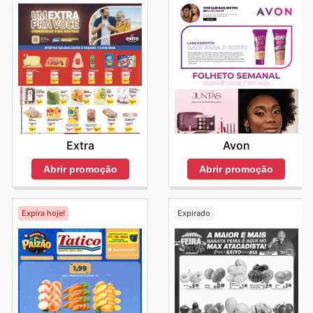
Avon
Extra
Abrir promoção
Abrir promoção
Expira hoje!
Expirado