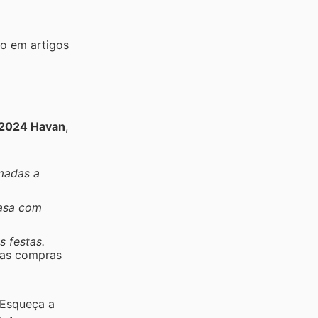
ro em artigos
 2024 Havan
,
madas a
casa com
 festas.
uas compras
. Esqueça a