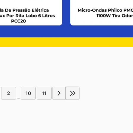
2
10
11
...