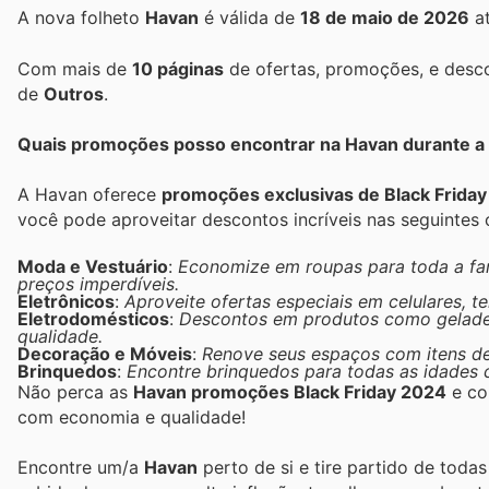
A nova folheto
Havan
é válida de
18 de maio de 2026
a
Com mais de
10 páginas
de ofertas, promoções, e desco
de
Outros
.
Quais promoções posso encontrar na Havan durante a 
A Havan oferece
promoções exclusivas de Black Friday
você pode aproveitar descontos incríveis nas seguintes 
Moda e Vestuário
:
Economize em roupas para toda a fam
preços imperdíveis.
Eletrônicos
:
Aproveite ofertas especiais em celulares, te
Eletrodomésticos
:
Descontos em produtos como geladei
qualidade.
Decoração e Móveis
:
Renove seus espaços com itens de
Brinquedos
:
Encontre brinquedos para todas as idades c
Não perca as
Havan promoções Black Friday 2024
e co
com economia e qualidade!
Encontre um/a
Havan
perto de si e tire partido de toda