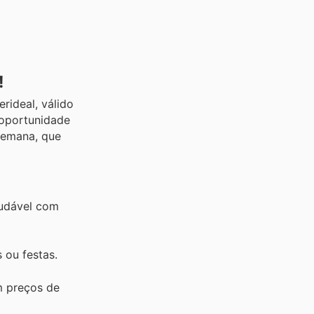
!
rideal, válido
 oportunidade
semana, que
audável com
 ou festas.
m preços de