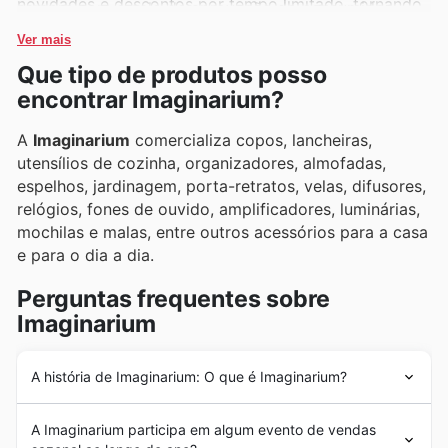
novidades e descontos por tempo limitado, tornando
sempre com o selo de aprovação do consumidor
a experiência de compra ainda mais gratificante e
brasileiro.
Ver mais
econômica.
Que tipo de produtos posso
encontrar Imaginarium?
A
Imaginarium
comercializa copos, lancheiras,
utensílios de cozinha, organizadores, almofadas,
espelhos, jardinagem, porta-retratos, velas, difusores,
relógios, fones de ouvido, amplificadores, luminárias,
mochilas e malas, entre outros acessórios para a casa
e para o dia a dia.
Perguntas frequentes sobre
Imaginarium
A história de Imaginarium: O que é Imaginarium?
A
Imaginarium
nasceu em 1991, em Florianópolis, com
A Imaginarium participa em algum evento de vendas
o objetivo de oferecer produtos em madeira, com o