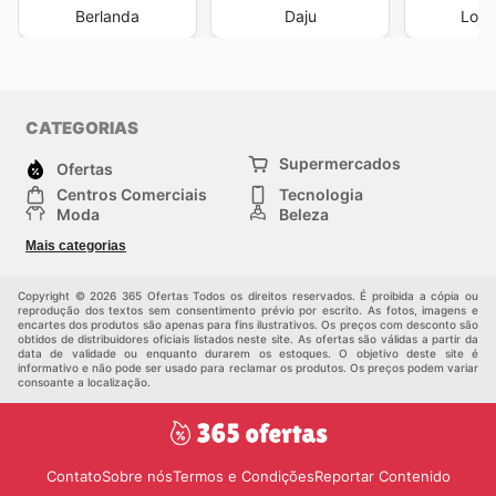
Berlanda
Daju
Loja
CATEGORIAS
Supermercados
Ofertas
Centros Comerciais
Tecnologia
Moda
Beleza
Esportes
Casa
Mais categorias
Construção e jardinagem
Infantil
Veículos
Outros
Copyright © 2026 365 Ofertas Todos os direitos reservados. É proibida a cópia ou
reprodução dos textos sem consentimento prévio por escrito. As fotos, imagens e
encartes dos produtos são apenas para fins ilustrativos. Os preços com desconto são
obtidos de distribuidores oficiais listados neste site. As ofertas são válidas a partir da
data de validade ou enquanto durarem os estoques. O objetivo deste site é
informativo e não pode ser usado para reclamar os produtos. Os preços podem variar
consoante a localização.
Contato
Sobre nós
Termos e Condições
Reportar Contenido