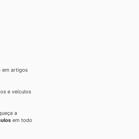
o em artigos
vos e veículos
squeça a
culos
em todo