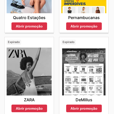
Quatro Estações
Pernambucanas
Abrir promoção
Abrir promoção
Expirado
Expirado
ZARA
DeMillus
Abrir promoção
Abrir promoção