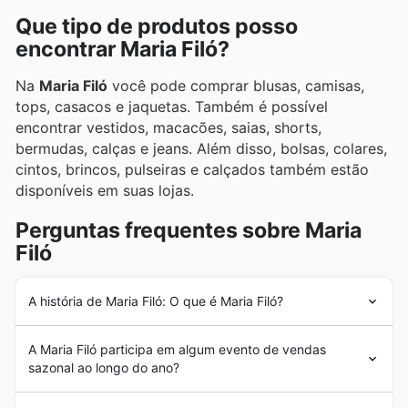
Que tipo de produtos posso
encontrar Maria Filó?
Na
Maria Filó
você pode comprar blusas, camisas,
tops, casacos e jaquetas. Também é possível
encontrar vestidos, macacões, saias, shorts,
bermudas, calças e jeans. Além disso, bolsas, colares,
cintos, brincos, pulseiras e calçados também estão
disponíveis em suas lojas.
Perguntas frequentes sobre Maria
Filó
A história de Maria Filó: O que é Maria Filó?
A
Maria Filó
nasceu em 1997. Foi uma ideia de Célia
A Maria Filó participa em algum evento de vendas
Osorio que, naqueles anos, começou com suas criações
sazonal ao longo do ano?
baseadas em tecidos coloridos e detalhes elegantes.
Com o tempo, outros talentos se juntaram à empresa, o
Sim, a Maria Filó participa de diversas promoções