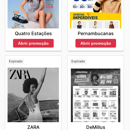
Quatro Estações
Pernambucanas
Abrir promoção
Abrir promoção
Expirado
Expirado
ZARA
DeMillus