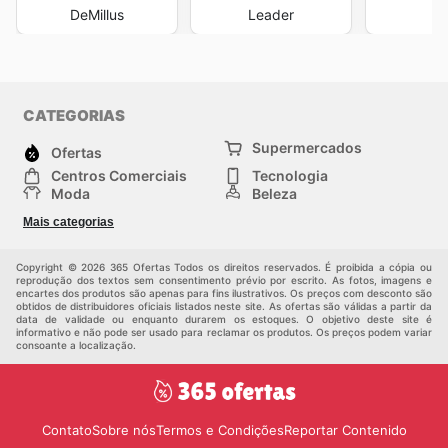
DeMillus
Leader
L
CATEGORIAS
Supermercados
Ofertas
Centros Comerciais
Tecnologia
Moda
Beleza
Esportes
Casa
Mais categorias
Construção e jardinagem
Infantil
Veículos
Outros
Copyright © 2026 365 Ofertas Todos os direitos reservados. É proibida a cópia ou
reprodução dos textos sem consentimento prévio por escrito. As fotos, imagens e
encartes dos produtos são apenas para fins ilustrativos. Os preços com desconto são
obtidos de distribuidores oficiais listados neste site. As ofertas são válidas a partir da
data de validade ou enquanto durarem os estoques. O objetivo deste site é
informativo e não pode ser usado para reclamar os produtos. Os preços podem variar
consoante a localização.
Contato
Sobre nós
Termos e Condições
Reportar Contenido