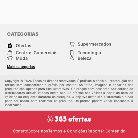
CATEGORIAS
Supermercados
Ofertas
Centros Comerciais
Tecnologia
Moda
Beleza
Esportes
Casa
Mais categorias
Construção e jardinagem
Infantil
Veículos
Outros
Copyright © 2026 Todos os direitos reservados. É proibida a cópia ou reprodução dos
textos sem consentimento prévio por escrito. As fotos, imagens e encartes dos
produtos são apenas para fins ilustrativos. Os preços com desconto são obtidos de
distribuidores oficiais listados neste site. As ofertas são válidas a partir da data de
validade ou enquanto durarem os estoques. O objetivo deste site é informativo e não
pode ser usado para reclamar os produtos. Os preços podem variar consoante a
localização.
Contato
Sobre nós
Termos e Condições
Reportar Contenido