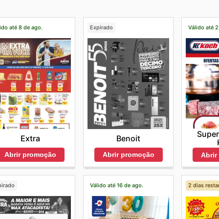
ido até 8 de ago.
Expirado
Válido até 
Supe
Extra
Benoit
Abrir promoção
Abrir promoção
Abri
pirado
Válido até 16 de ago.
2 dias resta