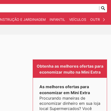
NSTRUÇÃO E JARDINAGEM
INFANTIL
VEÍCULOS
OUTROS
Obtenha as melhores ofertas para
economizar muito na Mini Extra
As melhores ofertas para
economizar em Mini Extra
Procurando maneiras de
economizar dinheiro em sua loja
local Supermercados? Você