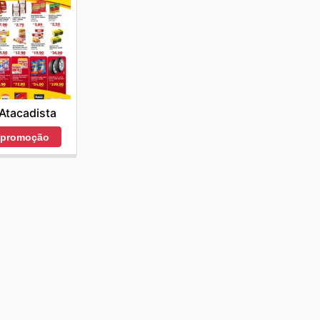
Atacadista
r promoção