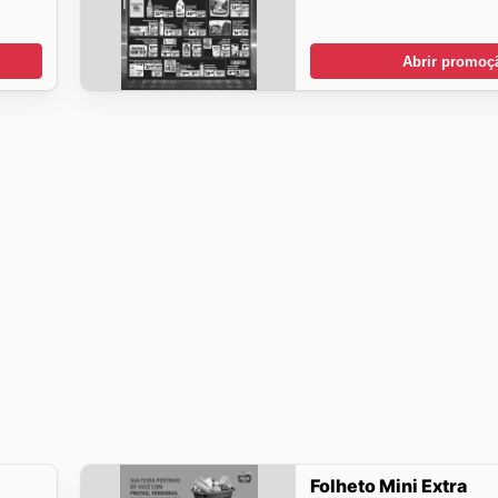
Abrir promoç
Folheto Mini Extra