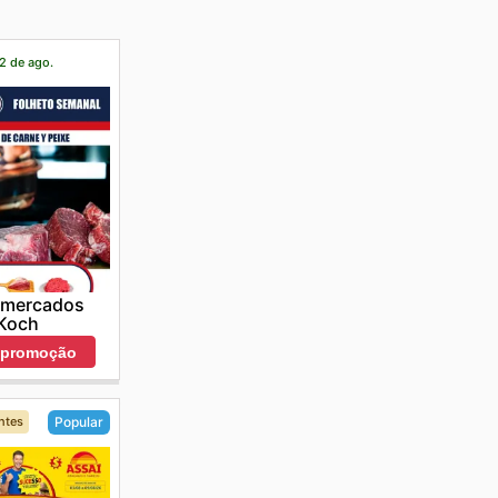
22 de ago.
rmercados
Koch
r promoção
ntes
Popular