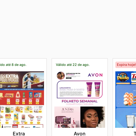
ido até 8 de ago.
Válido até 22 de ago.
Expira hoje!
Extra
Avon
T