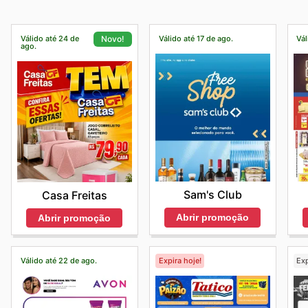
Válido até 24 de
Válido até 17 de ago.
Vál
Novo!
ago.
Sam's Club
Casa Freitas
Abrir promoção
Abrir promoção
Válido até 22 de ago.
Expira hoje!
Ex