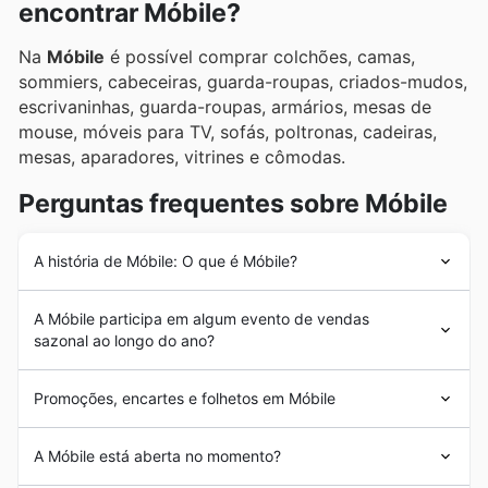
encontrar Móbile?
Na
Móbile
é possível comprar colchões, camas,
sommiers, cabeceiras, guarda-roupas, criados-mudos,
escrivaninhas, guarda-roupas, armários, mesas de
mouse, móveis para TV, sofás, poltronas, cadeiras,
mesas, aparadores, vitrines e cômodas.
Perguntas frequentes sobre Móbile
A história de Móbile: O que é Móbile?
A origem da
Móbile
está localizada em 1995, no estado
A Móbile participa em algum evento de vendas
de Minas Gerais. Desde o início, foi concebida sob um
sazonal ao longo do ano?
conceito que buscava oferecer móveis de alta
qualidade a preços acessíveis para a classe média
Sim, a Móbile participa ativamente de todas as
mineira. Em poucos anos, conseguiu abrir uma segunda
Promoções, encartes e folhetos em Móbile
principais
promoções de varejo
e
folhetos de ofertas
loja e seu sucesso continuou até hoje, quando possui 30
semanais
ao longo do ano. Nosso site é a sua
lojas próprias.
A
Móbile
é uma rede de lojas que vende
móveis
no
ferramenta essencial para ficar por dentro de todas as
A Móbile está aberta no momento?
estado de Minas Gerais. Em suas lojas, você pode
promoções sazonais
oferecidas pelos maiores
encontrar uma grande variedade de produtos para sua