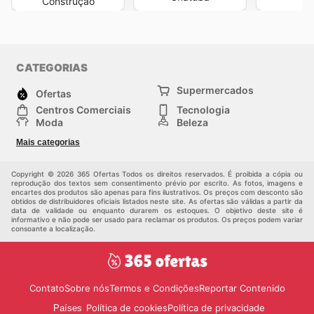
Construção
CATEGORIAS
Supermercados
Ofertas
Centros Comerciais
Tecnologia
Moda
Beleza
Esportes
Casa
Mais categorias
Construção e jardinagem
Infantil
Veículos
Outros
Copyright © 2026 365 Ofertas Todos os direitos reservados. É proibida a cópia ou
reprodução dos textos sem consentimento prévio por escrito. As fotos, imagens e
encartes dos produtos são apenas para fins ilustrativos. Os preços com desconto são
obtidos de distribuidores oficiais listados neste site. As ofertas são válidas a partir da
data de validade ou enquanto durarem os estoques. O objetivo deste site é
informativo e não pode ser usado para reclamar os produtos. Os preços podem variar
consoante a localização.
Contato
Sobre nós
Termos e Condições
Reportar Contenido
Política de cookies
Política de privacidade
Países