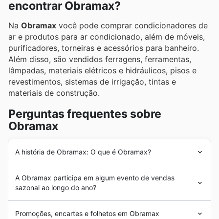
encontrar Obramax?
destacam promoções exclusivas e ofertas imperdíveis
dessas marcas líderes.
Na
Obramax
você pode comprar condicionadores de
ar e produtos para ar condicionado, além de móveis,
purificadores, torneiras e acessórios para banheiro.
Além disso, são vendidos ferragens, ferramentas,
lâmpadas, materiais elétricos e hidráulicos, pisos e
revestimentos, sistemas de irrigação, tintas e
materiais de construção.
Perguntas frequentes sobre
Obramax
A história de Obramax: O que é Obramax?
A
Obramax
é uma empresa que nasceu em 2015
A Obramax participa em algum evento de vendas
graças a um forte investimento do grupo Adeo no país.
sazonal ao longo do ano?
Foi o primeiro atacadista de materiais de construção em
todo o Brasil, o que lhe permite sustentar uma grande
Sim, a Obramax participa ativamente de
promoções
clientela. O Grupo Adeo é proprietário da famosa casa
Promoções, encartes e folhetos em Obramax
sazonais
e
liquidações
ao longo do ano, oferecendo