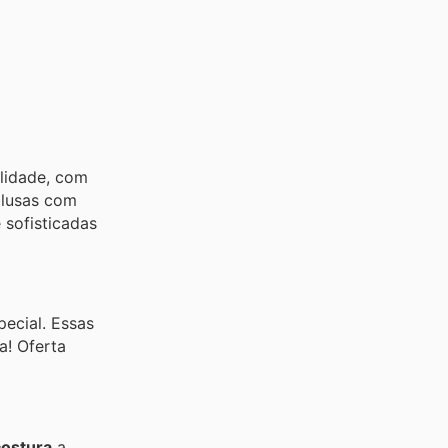
alidade, com
lusas com
 sofisticadas
ecial. Essas
a! Oferta
costura
a