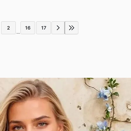
2
16
17
...