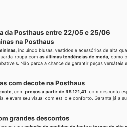
a da Posthaus entre 22/05 e 25/06
ninas na Posthaus
mininas
, incluindo blusas, vestidos e acessórios de alta qu
u guarda-roupa com
as últimas tendências de moda,
como b
batíveis. Não perca a chance de garantir peças versáteis e
nas com decote na Posthaus
ecote
, com
preços a partir de R$ 121,41
, com desconto esp
s, elevam seu visual com estilo e conforto. Garanta já a su
com grandes descontos
oferece uma
seleção de vestidos de festa e ternos de alta 