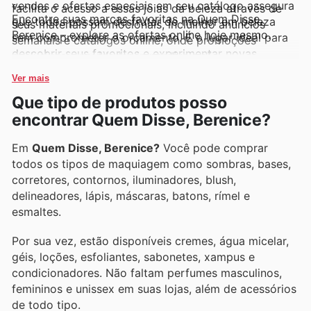
vendas e ofertas especiais em seu catálogo assegura
facilita o acesso a essas joias da beleza através de
Encontre suas marcas favoritas na Quem Disse,
que todos possam desfrutar do melhor em beleza
seus materiais promocionais, incluindo anúncios
Berenice – explore as ofertas online hoje mesmo.
sem comprometer o orçamento. É o lugar ideal para
semanais e catálogos online, onde promoções
descobrir seus favoritos e experimentar novas
exclusivas e novidades imperdíveis são
tendências.
constantemente apresentadas, tornando a experiência
Ver mais
de compra ainda mais vantajosa.
Que tipo de produtos posso
encontrar Quem Disse, Berenice?
Em
Quem Disse, Berenice?
Você pode comprar
todos os tipos de maquiagem como sombras, bases,
corretores, contornos, iluminadores, blush,
delineadores, lápis, máscaras, batons, rímel e
esmaltes.
Por sua vez, estão disponíveis cremes, água micelar,
géis, loções, esfoliantes, sabonetes, xampus e
condicionadores. Não faltam perfumes masculinos,
femininos e unissex em suas lojas, além de acessórios
de todo tipo.