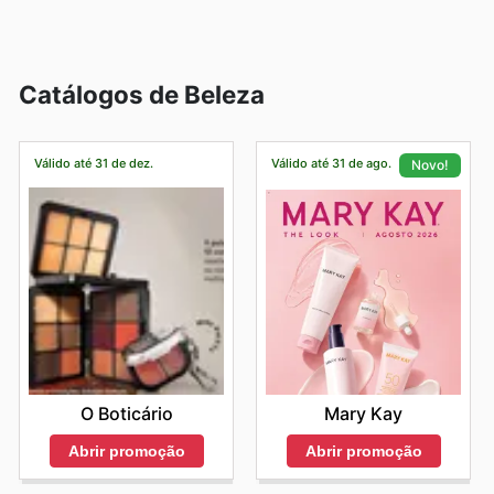
ponta com preços competitivos. A frequência de
vendas e ofertas especiais em seu catálogo assegura
que todos possam desfrutar do melhor em beleza sem
comprometer o orçamento. É o lugar ideal para
Catálogos de Beleza
descobrir seus favoritos e experimentar novas
tendências.
Encontre suas marcas favoritas na Quem Disse,
Válido até 31 de dez.
Válido até 31 de ago.
Novo!
Berenice – explore as ofertas online hoje mesmo.
O Boticário
Mary Kay
Abrir promoção
Abrir promoção