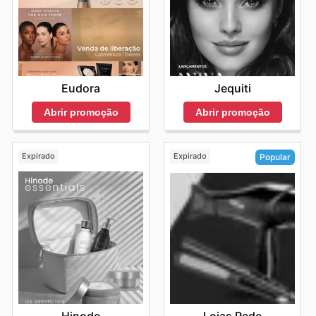
Eudora
Jequiti
Abrir promoção
Abrir promoção
Expirado
Expirado
Popular
Hinode
Lojas Rede