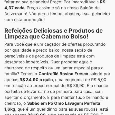
faltar na sua geladeira! Preço: Por inacreditáveis
R$
4,37 cada
. Preço assim é só no nosso Saldão de
Aniversário! Não perca tempo, abasteça sua geladeira
com esta promoção!
Refeições Deliciosas e Produtos de
Limpeza que Cabem no Bolso!
Para você que é um caçador de ofertas procurando
por qualidade e preço baixo, nossa seção de
perecíveis e de produtos de limpeza está com
descontos imperdíveis. Quer preparar aquele
churrasco de respeito ou um jantar especial para a
família? Temos o
Contrafilé Bovino Fresco
saindo por
apenas
R$ 34,90 o quilo
, uma economia de R$ 5,00
em relação ao preço normal de R$ 39,90! É a chance
perfeita de levar carne de primeira para casa, sem
apertar o orçamento. E para manter tudo brilhando e
cheiroso, o
Sabão em Pó Omo Lavagem Perfeita
1,6kg
, que é um queridinho para as suas roupas, está
por apenas
R$ 19,99
, uma economia de R$ 7,00! É