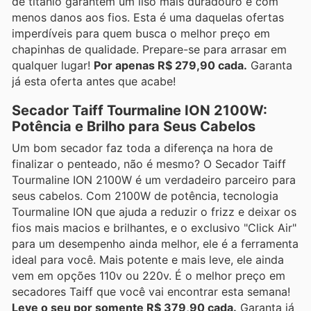
de titânio garantem um liso mais duradouro e com
menos danos aos fios. Esta é uma daquelas ofertas
imperdíveis para quem busca o melhor preço em
chapinhas de qualidade. Prepare-se para arrasar em
qualquer lugar!
Por apenas R$ 279,90 cada.
Garanta
já esta oferta antes que acabe!
Secador Taiff Tourmaline ION 2100W:
Potência e Brilho para Seus Cabelos
Um bom secador faz toda a diferença na hora de
finalizar o penteado, não é mesmo? O Secador Taiff
Tourmaline ION 2100W é um verdadeiro parceiro para
seus cabelos. Com 2100W de potência, tecnologia
Tourmaline ION que ajuda a reduzir o frizz e deixar os
fios mais macios e brilhantes, e o exclusivo "Click Air"
para um desempenho ainda melhor, ele é a ferramenta
ideal para você. Mais potente e mais leve, ele ainda
vem em opções 110v ou 220v. É o melhor preço em
secadores Taiff que você vai encontrar esta semana!
Leve o seu por somente R$ 379,90 cada.
Garanta já