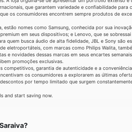
es. A loja orgulha-se de apresentar um portfólio extenso e d
rnacionais, que garantem variedade e confiabilidade para 
a que os consumidores encontrem sempre produtos de excel
va, estão nomes como Samsung, conhecida por sua inovaç
 premium em seus dispositivos; e Lenovo, que se sobressa
a quem busca áudio de alta fidelidade, JBL e Sony são e
a de eletroportáteis, com marcas como Philips Walita, tam
tas e novidades dessas marcas em seus encartes semanais,
xibem promoções exclusivas.
os competitivos, garantia de autenticidade e a conveniênci
incentivam os consumidores a explorarem as últimas oferta
s descontos por tempo limitado que surgem constantemente
ds and start saving now.
 Saraiva?