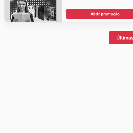
Abrir promoção
Última