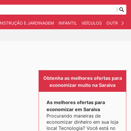
NSTRUÇÃO E JARDINAGEM
INFANTIL
VEÍCULOS
OUTROS
Obtenha as melhores ofertas para
economizar muito na Saraiva
As melhores ofertas para
economizar em Saraiva
Procurando maneiras de
economizar dinheiro em sua loja
local Tecnologia? Você está no