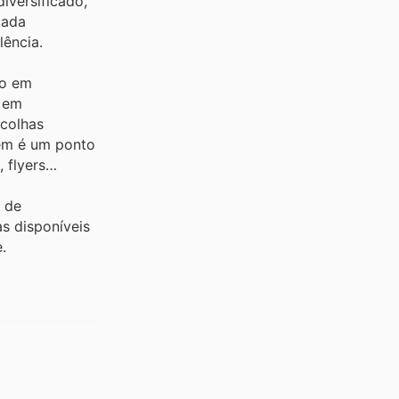
iversificado,
cada
ência.
ão em
i em
scolhas
bém é um ponto
 flyers
a de
s disponíveis
.