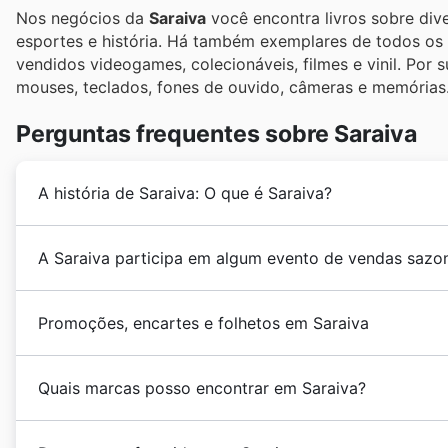
Nos negócios da
Saraiva
você encontra livros sobre div
esportes e história. Há também exemplares de todos os 
vendidos videogames, colecionáveis, filmes e vinil. Por
mouses, teclados, fones de ouvido, câmeras e memórias
Perguntas frequentes sobre Saraiva
A história de Saraiva: O que é Saraiva?
A história da
Saraiva
começa em 1914 graças à vontad
A Saraiva participa em algum evento de vendas sazo
Portugal para São Paulo. Seu primeiro negócio foi lo
São Paulo. A empresa deu um salto importante em 20
Sim, a Saraiva participa ativamente de diversas pro
participação no Brasil, onde possui 30 lojas em 15 es
Promoções, encartes e folhetos em Saraiva
em encartes e folhetos de vendas semanais
. Você 
volta às aulas, as liquidações de
Natal
, o
Réveillon
, 
A
Saraiva
é uma das
maiores redes
de livrarias do Br
também a promoções específicas como o Dia do Client
Quais marcas posso encontrar em Saraiva?
literatura e também por quem procura livros temátic
como o Carnaval. Navegar em nosso site antes de ir 
imperdíveis.
economizar, verificando inclusive os
horários de fun
Na Saraiva, eles se consolidam como um dos princip