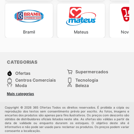
Bramil
Mateus
Novo A
CATEGORIAS
Supermercados
Ofertas
Centros Comerciais
Tecnologia
Moda
Beleza
Esportes
Casa
Mais categorias
Construção e jardinagem
Infantil
Veículos
Outros
Copyright © 2026 365 Ofertas Todos os direitos reservados. É proibida a cópia ou
reprodução dos textos sem consentimento prévio por escrito. As fotos, imagens e
encartes dos produtos são apenas para fins ilustrativos. Os preços com desconto são
obtidos de distribuidores oficiais listados neste site. As ofertas são válidas a partir da
data de validade ou enquanto durarem os estoques. O objetivo deste site é
informativo e não pode ser usado para reclamar os produtos. Os preços podem variar
consoante a localização.