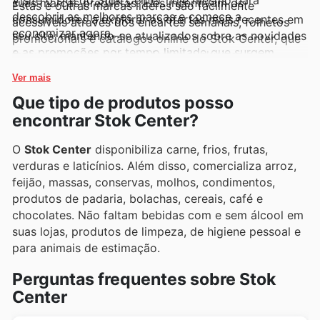
Visite o site do Stok Center hoje mesmo para
suas marcas prediletas. Eles incentivam os
Estas e outras marcas líderes são facilmente
descobrir as melhores marcas e comece a
consumidores a explorar as ofertas mais recentes em
acessíveis através dos encartes semanais, folhetos
economizar agora.
seu site, mantendo-se atualizados sobre as novidades
promocionais e catálogos online do Stok Center, que
e as promoções por tempo limitado que surgem
frequentemente exibem ofertas exclusivas e
regularmente.
oportunidades imperdíveis para os compradores.
Ver mais
Que tipo de produtos posso
encontrar Stok Center?
O
Stok Center
disponibiliza carne, frios, frutas,
verduras e laticínios. Além disso, comercializa arroz,
feijão, massas, conservas, molhos, condimentos,
produtos de padaria, bolachas, cereais, café e
chocolates. Não faltam bebidas com e sem álcool em
suas lojas, produtos de limpeza, de higiene pessoal e
para animais de estimação.
Perguntas frequentes sobre Stok
Center